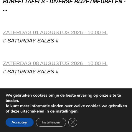
BUREELTAFELS - DIVERSE BIJZETMEUBELEN -
...
ZATERDAG 01 AUGUSTUS 2026 - 10.00 H.
# SATURDAY SALES #
ZATERDAG 08 AUGUSTUS 2026 - 10.00 H.
# SATURDAY SALES #
We gebruiken cookies om je de beste ervaring op onze site te
bieden.
Je kunt meer informatie vinden over welke cookies we gebruiken
of deze uitschakelen in de
instellingen
.
Disclaimer
Verkoopsvoorwaarden
Sluit AVG/GDPR cookie banner
Accepteer
Instellingen
Copyright ©2026 Veilinghuis A.B.S. bvba – Designed by
ABNA bv